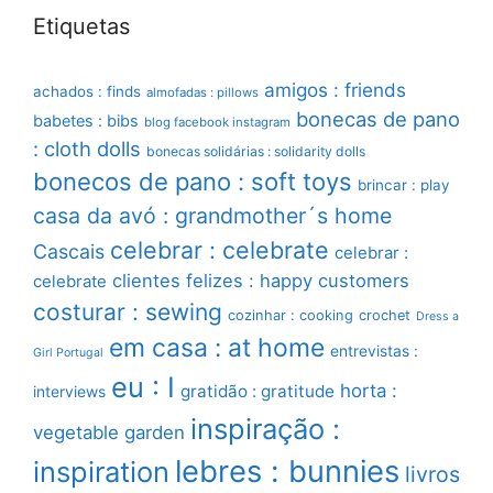
Etiquetas
amigos : friends
achados : finds
almofadas : pillows
bonecas de pano
babetes : bibs
blog facebook instagram
: cloth dolls
bonecas solidárias : solidarity dolls
bonecos de pano : soft toys
brincar : play
casa da avó : grandmother´s home
celebrar : celebrate
Cascais
celebrar :
clientes felizes : happy customers
celebrate
costurar : sewing
cozinhar : cooking
crochet
Dress a
em casa : at home
entrevistas :
Girl Portugal
eu : I
horta :
gratidão : gratitude
interviews
inspiração :
vegetable garden
lebres : bunnies
inspiration
livros