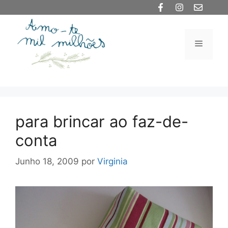
Saltar
para
o
Menu
conteúdo
para brincar ao faz-de-
conta
Junho 18, 2009
por
Virginia