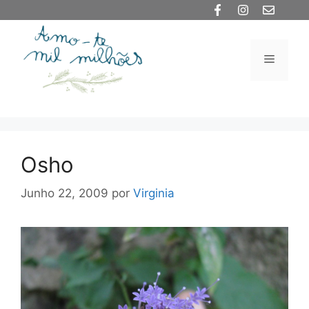
Saltar
para
o
Menu
conteúdo
Osho
Junho 22, 2009
por
Virginia