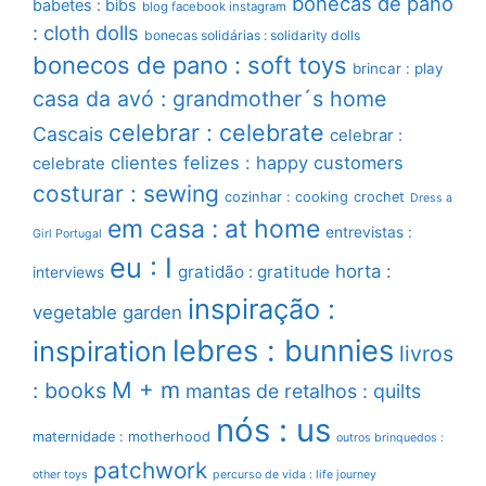
bonecas de pano
babetes : bibs
blog facebook instagram
: cloth dolls
bonecas solidárias : solidarity dolls
bonecos de pano : soft toys
brincar : play
casa da avó : grandmother´s home
celebrar : celebrate
Cascais
celebrar :
clientes felizes : happy customers
celebrate
costurar : sewing
cozinhar : cooking
crochet
Dress a
em casa : at home
entrevistas :
Girl Portugal
eu : I
horta :
gratidão : gratitude
interviews
inspiração :
vegetable garden
lebres : bunnies
inspiration
livros
M + m
: books
mantas de retalhos : quilts
nós : us
maternidade : motherhood
outros brinquedos :
patchwork
other toys
percurso de vida : life journey