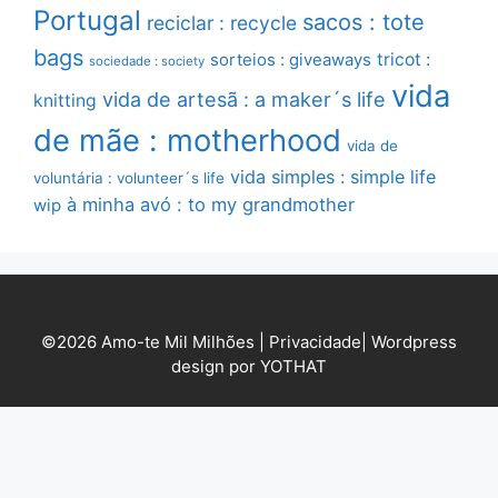
Portugal
sacos : tote
reciclar : recycle
bags
sorteios : giveaways
tricot :
sociedade : society
vida
vida de artesã : a maker´s life
knitting
de mãe : motherhood
vida de
vida simples : simple life
voluntária : volunteer´s life
à minha avó : to my grandmother
wip
©2026 Amo-te Mil Milhões |
Privacidade
|
Wordpress
design por YOTHAT