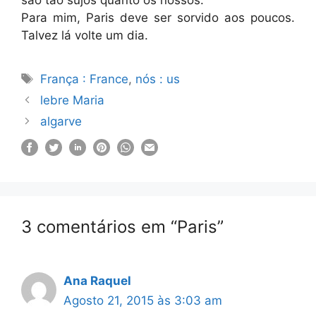
são tão sujos quanto os nossos.
Para mim, Paris deve ser sorvido aos poucos.
Talvez lá volte um dia.
Etiquetas
França : France
,
nós : us
lebre Maria
algarve
3 comentários em “Paris”
Ana Raquel
Agosto 21, 2015 às 3:03 am