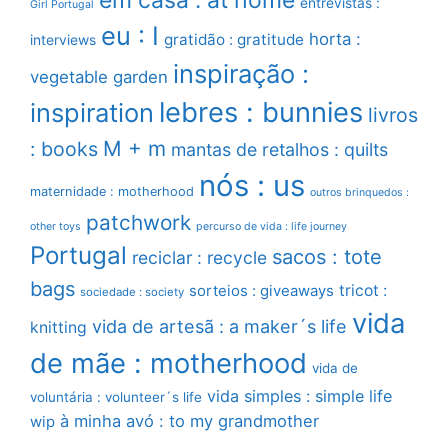
em casa : at home
entrevistas :
Girl Portugal
eu : I
horta :
gratidão : gratitude
interviews
inspiração :
vegetable garden
lebres : bunnies
inspiration
livros
M + m
: books
mantas de retalhos : quilts
nós : us
maternidade : motherhood
outros brinquedos :
patchwork
other toys
percurso de vida : life journey
Portugal
sacos : tote
reciclar : recycle
bags
sorteios : giveaways
tricot :
sociedade : society
vida
vida de artesã : a maker´s life
knitting
de mãe : motherhood
vida de
vida simples : simple life
voluntária : volunteer´s life
à minha avó : to my grandmother
wip