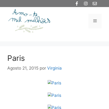
Saltar
para
o
Menu
conteúdo
Paris
Agosto 21, 2015
por
Virginia