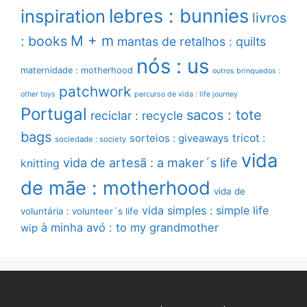
lebres : bunnies
inspiration
livros
M + m
: books
mantas de retalhos : quilts
nós : us
maternidade : motherhood
outros brinquedos :
patchwork
other toys
percurso de vida : life journey
Portugal
sacos : tote
reciclar : recycle
bags
sorteios : giveaways
tricot :
sociedade : society
vida
vida de artesã : a maker´s life
knitting
de mãe : motherhood
vida de
vida simples : simple life
voluntária : volunteer´s life
à minha avó : to my grandmother
wip