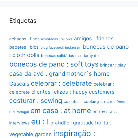
Etiquetas
amigos : friends
achados : finds
almofadas : pillows
bonecas de pano
babetes : bibs
blog facebook instagram
: cloth dolls
bonecas solidárias : solidarity dolls
bonecos de pano : soft toys
brincar : play
casa da avó : grandmother´s home
celebrar : celebrate
Cascais
celebrar :
clientes felizes : happy customers
celebrate
costurar : sewing
cozinhar : cooking
crochet
Dress a
em casa : at home
entrevistas :
Girl Portugal
eu : I
horta :
gratidão : gratitude
interviews
inspiração :
vegetable garden