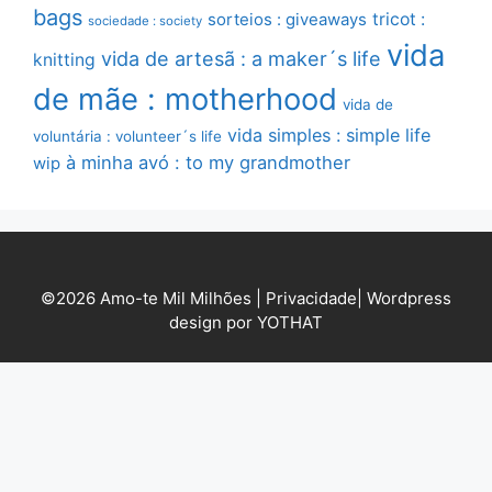
bags
sorteios : giveaways
tricot :
sociedade : society
vida
vida de artesã : a maker´s life
knitting
de mãe : motherhood
vida de
vida simples : simple life
voluntária : volunteer´s life
à minha avó : to my grandmother
wip
©2026 Amo-te Mil Milhões |
Privacidade
|
Wordpress
design por YOTHAT