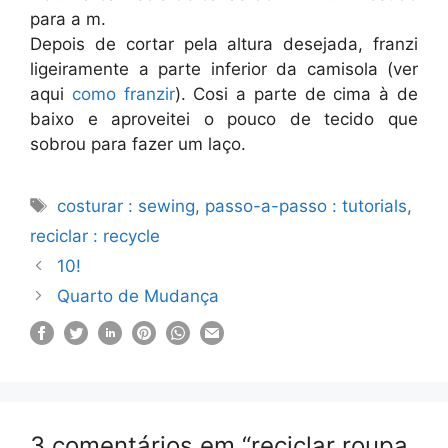
para a m.
Depois de cortar pela altura desejada, franzi
ligeiramente a parte inferior da camisola (ver
aqui
como franzir
). Cosi a parte de cima à de
baixo e aproveitei o pouco de tecido que
sobrou para fazer um laço.
Etiquetas
costurar : sewing
,
passo-a-passo : tutorials
,
reciclar : recycle
10!
Quarto de Mudança
3 comentários em “reciclar roupa