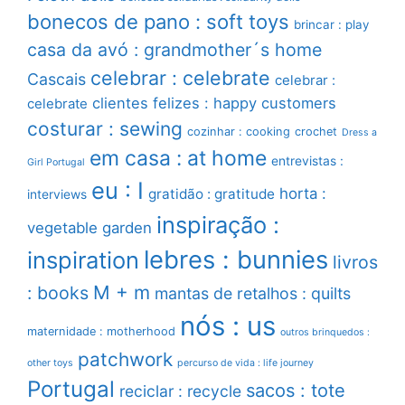
bonecos de pano : soft toys
brincar : play
casa da avó : grandmother´s home
celebrar : celebrate
Cascais
celebrar :
clientes felizes : happy customers
celebrate
costurar : sewing
cozinhar : cooking
crochet
Dress a
em casa : at home
entrevistas :
Girl Portugal
eu : I
horta :
gratidão : gratitude
interviews
inspiração :
vegetable garden
lebres : bunnies
inspiration
livros
M + m
: books
mantas de retalhos : quilts
nós : us
maternidade : motherhood
outros brinquedos :
patchwork
other toys
percurso de vida : life journey
Portugal
sacos : tote
reciclar : recycle