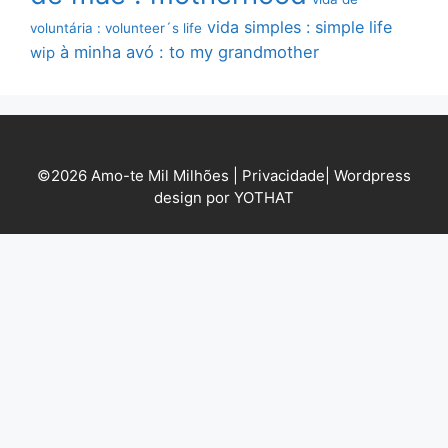
vida simples : simple life
voluntária : volunteer´s life
à minha avó : to my grandmother
wip
©2026 Amo-te Mil Milhões |
Privacidade
|
Wordpress
design por YOTHAT