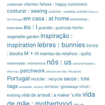
clientes felizes : happy customers
celebrate
costurar : sewing
cozinhar : cooking
crochet
Dress a
em casa : at home
entrevistas :
Girl Portugal
eu : I
horta :
gratidão : gratitude
interviews
inspiração :
vegetable garden
lebres : bunnies
inspiration
livros
M + m
: books
mantas de retalhos : quilts
nós : us
maternidade : motherhood
outros brinquedos :
patchwork
other toys
percurso de vida : life journey
Portugal
sacos : tote
reciclar : recycle
bags
sorteios : giveaways
tricot :
sociedade : society
vida
vida de artesã : a maker´s life
knitting
de mãe : motherhood
vida de