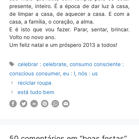
presente, inteiro. É a época de dar luz à casa,
de limpar a casa, de aquecer a casa. E com a
casa, a família, o coração, a alma.
E é isto que vou fazer. Parar, sentar, brincar.
Volto no novo ano.
Um feliz natal e um próspero 2013 a todos!
Etiquetas
celebrar : celebrate
,
consumo consciente :
conscious consumer
,
eu : I
,
nós : us
reciclar roupa
está tudo bem
50 comentários em “boas festas”