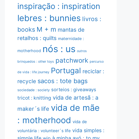
inspiração : inspiration
lebres : bunnies
livros :
M + m
books
mantas de
retalhos : quilts
maternidade :
nós : us
motherhood
outros
patchwork
brinquedos : other toys
percurso
Portugal
reciclar :
de vida : life journey
sacos : tote bags
recycle
sorteios : giveaways
sociedade : society
vida de artesã : a
tricot : knitting
vida de mãe
maker´s life
: motherhood
vida de
vida simples :
voluntária : volunteer´s life
simple life
à minha avó : to my
wip