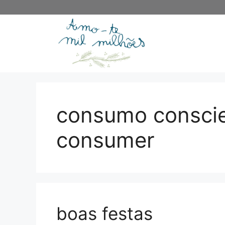
Saltar
para
o
conteúdo
consumo conscie
consumer
boas festas