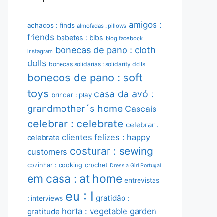
amigos :
achados : finds
almofadas : pillows
friends
babetes : bibs
blog facebook
bonecas de pano : cloth
instagram
dolls
bonecas solidárias : solidarity dolls
bonecos de pano : soft
toys
casa da avó :
brincar : play
grandmother´s home
Cascais
celebrar : celebrate
celebrar :
clientes felizes : happy
celebrate
costurar : sewing
customers
cozinhar : cooking
crochet
Dress a Girl Portugal
em casa : at home
entrevistas
eu : I
gratidão :
: interviews
horta : vegetable garden
gratitude