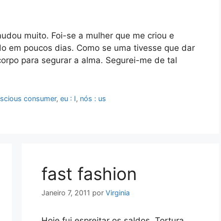
dou muito. Foi-se a mulher que me criou e
udo em poucos dias. Como se uma tivesse que dar
corpo para segurar a alma. Segurei-me de tal
nscious consumer
,
eu : I
,
nós : us
fast fashion
Janeiro 7, 2011
por
Virginia
Hoje fui espreitar os saldos. Tortura.