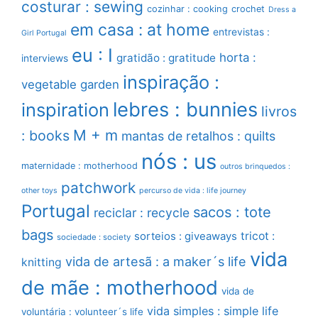
costurar : sewing
cozinhar : cooking
crochet
Dress a
em casa : at home
entrevistas :
Girl Portugal
eu : I
horta :
gratidão : gratitude
interviews
inspiração :
vegetable garden
lebres : bunnies
inspiration
livros
M + m
: books
mantas de retalhos : quilts
nós : us
maternidade : motherhood
outros brinquedos :
patchwork
other toys
percurso de vida : life journey
Portugal
sacos : tote
reciclar : recycle
bags
sorteios : giveaways
tricot :
sociedade : society
vida
vida de artesã : a maker´s life
knitting
de mãe : motherhood
vida de
vida simples : simple life
voluntária : volunteer´s life