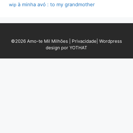
à minha avó : to my grandmother
wip
©2026 Amo-te Mil Milhões |
Privacidade
|
Wordpress
design por YOTHAT