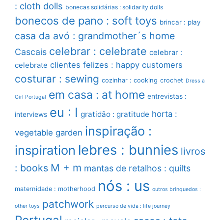
: cloth dolls
bonecas solidárias : solidarity dolls
bonecos de pano : soft toys
brincar : play
casa da avó : grandmother´s home
celebrar : celebrate
Cascais
celebrar :
clientes felizes : happy customers
celebrate
costurar : sewing
cozinhar : cooking
crochet
Dress a
em casa : at home
entrevistas :
Girl Portugal
eu : I
horta :
gratidão : gratitude
interviews
inspiração :
vegetable garden
lebres : bunnies
inspiration
livros
M + m
: books
mantas de retalhos : quilts
nós : us
maternidade : motherhood
outros brinquedos :
patchwork
other toys
percurso de vida : life journey