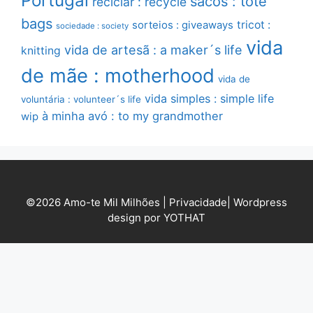
Portugal
sacos : tote
reciclar : recycle
bags
sorteios : giveaways
tricot :
sociedade : society
vida
vida de artesã : a maker´s life
knitting
de mãe : motherhood
vida de
vida simples : simple life
voluntária : volunteer´s life
à minha avó : to my grandmother
wip
©2026 Amo-te Mil Milhões |
Privacidade
|
Wordpress
design por YOTHAT